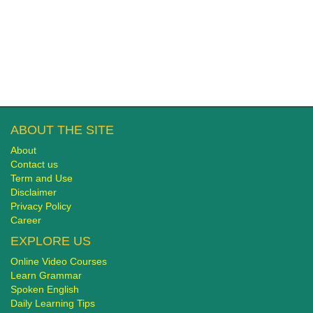
ABOUT THE SITE
About
Contact us
Term and Use
Disclaimer
Privacy Policy
Career
EXPLORE US
Online Video Courses
Learn Grammar
Spoken English
Daily Learning Tips