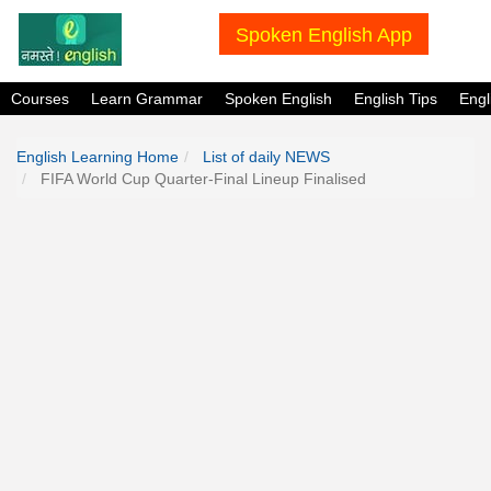
Spoken English App
Courses
Learn Grammar
Spoken English
English Tips
Eng
English Learning Home
List of daily NEWS
FIFA World Cup Quarter-Final Lineup Finalised