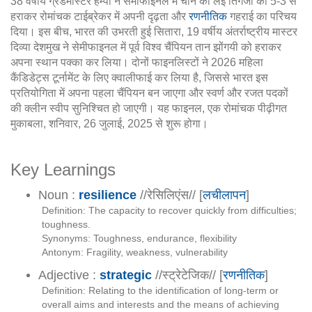
38 वर्षीय ग्रैंडमास्टर हम्पी ने सेमीफाइनल में चीन की लेई तिंगजी को 5-3 से
हराकर रोमांचक टाईब्रेकर में अपनी दृढ़ता और
रणनीतिक
गहराई का परिचय
दिया। इस बीच, भारत की उभरती हुई सितारा, 19 वर्षीय अंतर्राष्ट्रीय मास्टर
दिव्या देशमुख ने सेमीफाइनल में पूर्व विश्व चैंपियन तान झोंगयी को हराकर
अपना स्थान पक्का कर लिया। दोनों फाइनलिस्टों ने 2026 महिला
कैंडिडेट्स टूर्नामेंट के लिए क्वालीफाई कर लिया है, जिससे भारत इस
प्रतियोगिता में अपना पहला चैंपियन बन जाएगा और स्वर्ण और रजत पदकों
की क्लीन स्वीप सुनिश्चित हो जाएगी। यह फाइनल, एक रोमांचक पीढ़ीगत
मुकाबला, शनिवार, 26 जुलाई, 2025 से शुरू होगा।
Key Learnings
Noun :
resilience
//रेसिलिएंस// [
लचीलापन
]
Definition: The capacity to recover quickly from difficulties;
toughness.
Synonyms: Toughness, endurance, flexibility
Antonym: Fragility, weakness, vulnerability
Adjective :
strategic
//स्ट्रेटेजिक// [
रणनीतिक
]
Definition: Relating to the identification of long-term or
overall aims and interests and the means of achieving