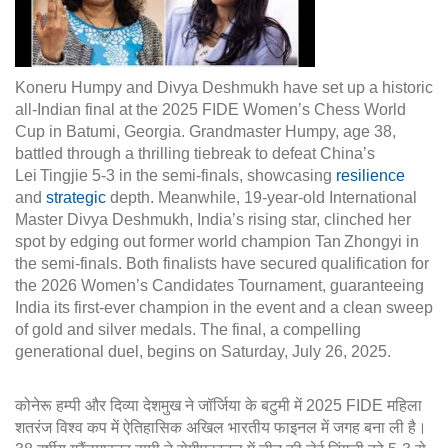
Koneru Humpy and Divya Deshmukh have set up a historic
all‑Indian final at the 2025 FIDE Women’s Chess World
Cup in Batumi, Georgia. Grandmaster Humpy, age 38,
battled through a thrilling tiebreak to defeat China’s
Lei Tingjie 5‑3 in the semi-finals, showcasing
resilience
and
strategic
depth. Meanwhile, 19‑year‑old International
Master Divya Deshmukh, India’s rising star, clinched her
spot by edging out former world champion Tan Zhongyi in
the semi-finals. Both finalists have secured qualification for
the 2026 Women’s Candidates Tournament, guaranteeing
India its first-ever champion in the event and a clean sweep
of gold and silver medals. The final, a compelling
generational duel, begins on Saturday, July 26, 2025.
कोनेरू हम्पी और दिव्या देशमुख ने जॉर्जिया के बटुमी में 2025 FIDE महिला
शतरंज विश्व कप में ऐतिहासिक अखिल भारतीय फाइनल में जगह बना ली है।