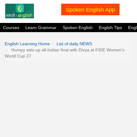
Spoken English App
Courses
Learn Grammar
Spoken English
English Tips
Eng
English Learning Home
List of daily NEWS
Humpy sets up all-Indian final with Divya at FIDE Women’s
World Cup 27