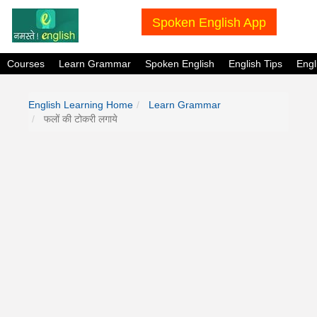
Spoken English App
Courses
Learn Grammar
Spoken English
English Tips
Eng
English Learning Home
Learn Grammar
फलों की टोकरी लगाये