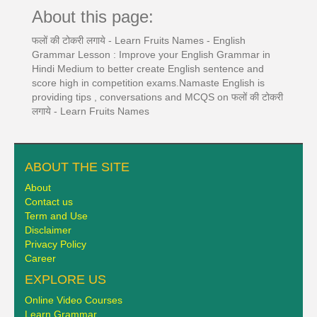
About this page:
फलों की टोकरी लगाये - Learn Fruits Names - English
Grammar Lesson : Improve your English Grammar in
Hindi Medium to better create English sentence and
score high in competition exams.Namaste English is
providing tips , conversations and MCQS on फलों की टोकरी
लगाये - Learn Fruits Names
ABOUT THE SITE
About
Contact us
Term and Use
Disclaimer
Privacy Policy
Career
EXPLORE US
Online Video Courses
Learn Grammar