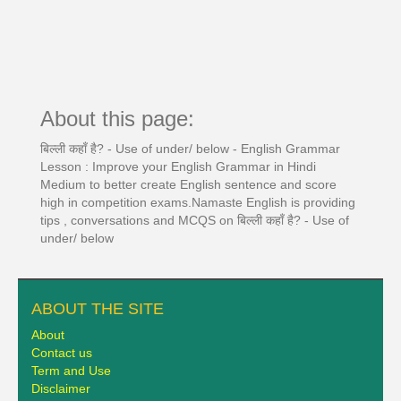
About this page:
बिल्ली कहाँ है? - Use of under/ below - English Grammar
Lesson : Improve your English Grammar in Hindi
Medium to better create English sentence and score
high in competition exams.Namaste English is providing
tips , conversations and MCQS on बिल्ली कहाँ है? - Use of
under/ below
ABOUT THE SITE
About
Contact us
Term and Use
Disclaimer