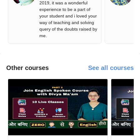
2019, it was a wonderful
h
experience to be a part of
o
your student and i loved your
p
way of teaching and solving
a
query of the doubts raised by
a 
me.
Other courses
See all courses