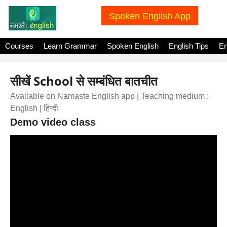
Spoken English App
Courses
Learn Grammar
Spoken English
English Tips
En
सीखें School से सम्बंधित बातचीत
Available on Namaste English app | Teaching medium :
English | हिन्दी
Demo video class