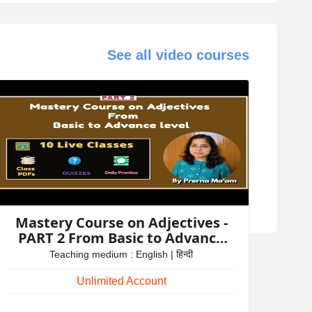
See all video courses
Mastery Course on Adjectives -
PART 2 From Basic to Advance
level by Prerna Ma'am
Teaching medium : English | हिन्दी
Unlimited Account