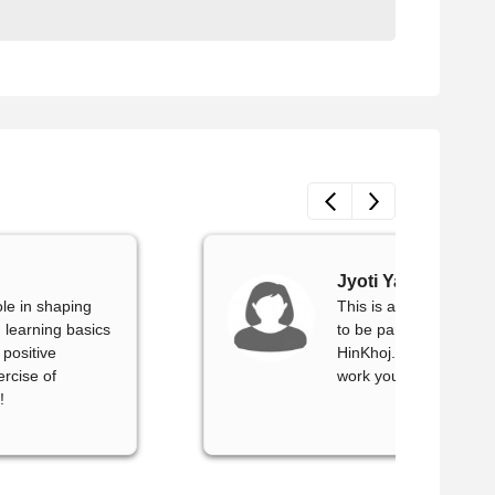
Jyoti Yadav
ole in shaping
This is a good course 
 learning basics
to be part of live Eng
 positive
HinKhoj. Thank you Hin
rcise of
work you have put into 
!