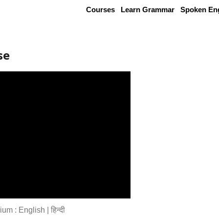
Courses
Learn Grammar
Spoken Eng
se
 : English | हिन्दी