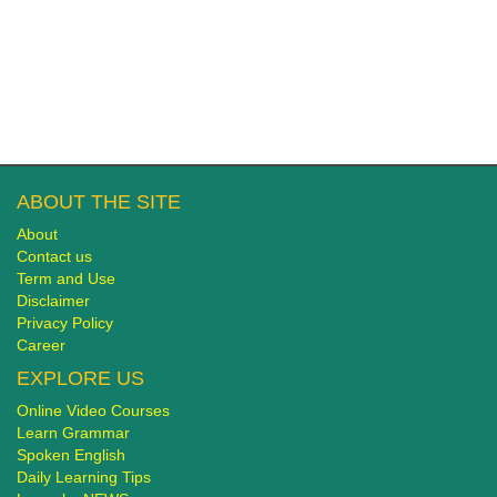
ABOUT THE SITE
About
Contact us
Term and Use
Disclaimer
Privacy Policy
Career
EXPLORE US
Online Video Courses
Learn Grammar
Spoken English
Daily Learning Tips